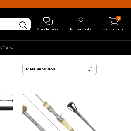
0
Atendimento
Minha conta
Meu carrinho
ESCA