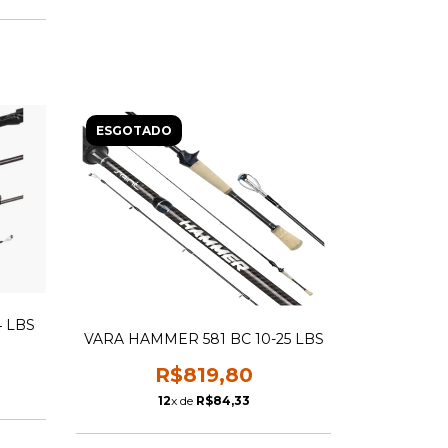
ESGOTADO
4 LBS
VARA HAMMER 581 BC 10-25 LBS
R$819,80
12
x de
R$84,33