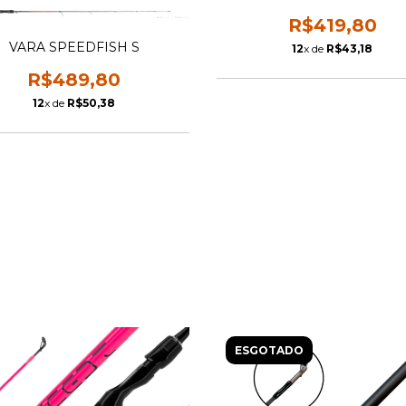
R$419,80
VARA SPEEDFISH S
12
x de
R$43,18
R$489,80
12
x de
R$50,38
ESGOTADO