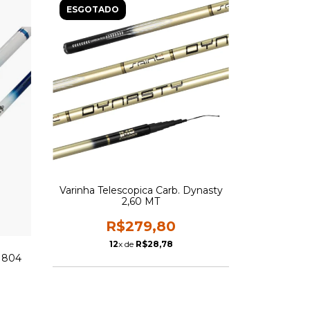
ESGOTADO
Varinha Telescopica Carb. Dynasty
2,60 MT
R$279,80
12
x de
R$28,78
1804