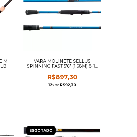
E M
VARA MOLINETE SELLUS
0LB
SPINNING FAST 5'6" (1.68M) 8-17
lb
R$897,30
12
x de
R$92,30
ESGOTADO