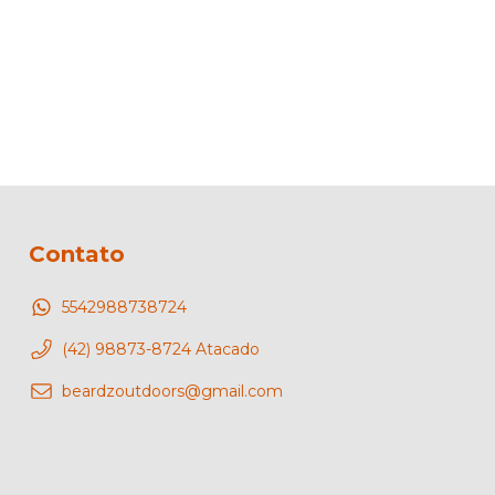
Contato
5542988738724
(42) 98873-8724 Atacado
beardzoutdoors@gmail.com