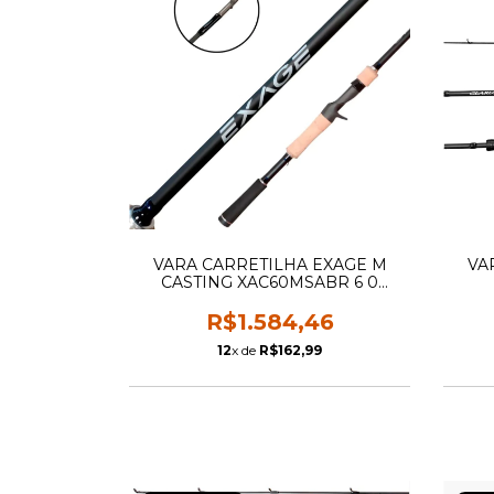
VARA CARRETILHA EXAGE M
VA
CASTING XAC60MSABR 6 0
(1.83M) 10-17
R$1.584,46
12
x de
R$162,99