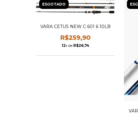
ESGOTADO
ES
VARA CETUS NEW C 601 6 10LB
R$259,90
12
x de
R$26,74
VAR