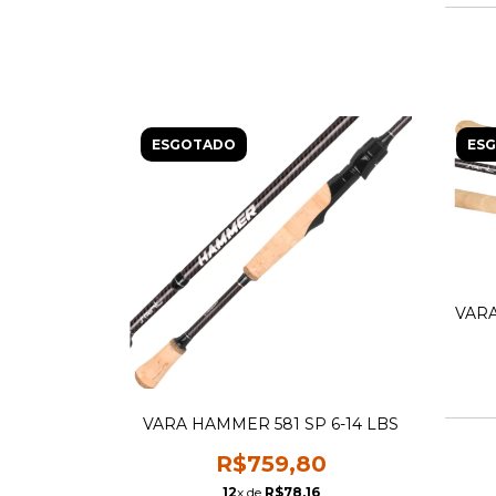
ESGOTADO
ES
VARA
VARA HAMMER 581 SP 6-14 LBS
R$759,80
12
x de
R$78,16