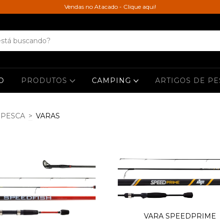
Vendas no Atacado - Clique aqui!
O
PRODUTOS
CAMPING
ARTIGOS DE P
 PESCA
>
VARAS
VARA SPEEDPRIME