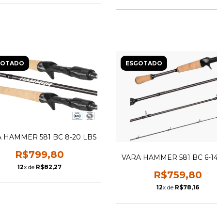
GOTADO
ESGOTADO
 HAMMER 581 BC 8-20 LBS
R$799,80
VARA HAMMER 581 BC 6-1
12
x de
R$82,27
R$759,80
12
x de
R$78,16