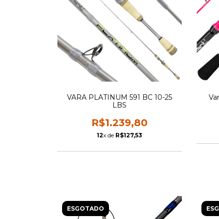
VARA PLATINUM 591 BC 10-25
Va
LBS
R$1.239,80
12
x de
R$127,53
ESGOTADO
ES