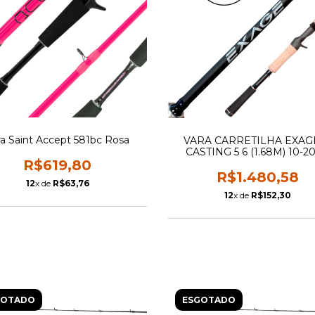
ra Saint Accept 581bc Rosa
VARA CARRETILHA EXAG
CASTING 5 6 (1.68M) 10-2
R$619,80
R$1.480,58
12
x de
R$63,76
12
x de
R$152,30
GOTADO
ESGOTADO