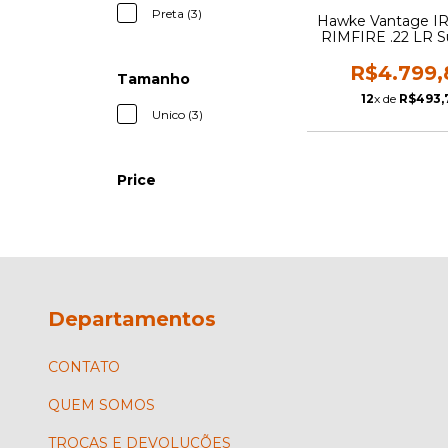
Preta (3)
Hawke Vantage IR
RIMFIRE .22 LR S
R$4.799,
Tamanho
12
x de
R$493,
Unico (3)
Price
Departamentos
CONTATO
QUEM SOMOS
TROCAS E DEVOLUÇÕES