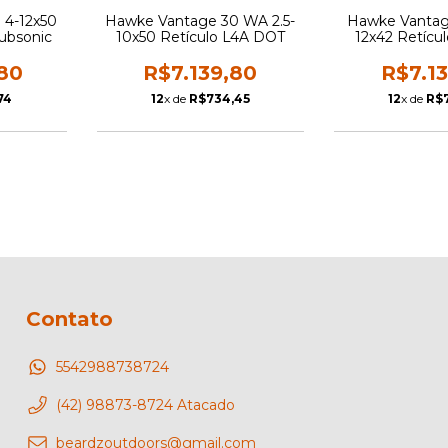
 4-12x50
Hawke Vantage 30 WA 2.5-
Hawke Vantag
ubsonic
10x50 Retículo L4A DOT
12x42 Retícul
80
R$7.139,80
R$7.1
74
12
x de
R$734,45
12
x de
R$
Contato
5542988738724
(42) 98873-8724 Atacado
beardzoutdoors@gmail.com