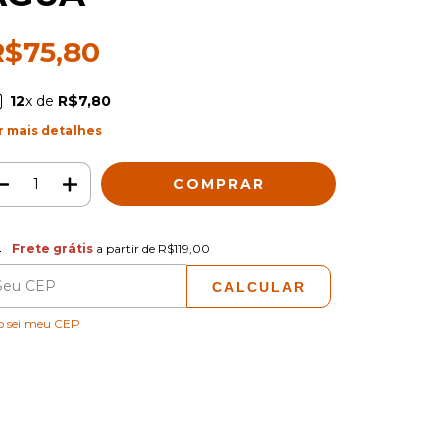
R$75,80
12
x de
R$7,80
r mais detalhes
ete grátis
R$119,00
Frete grátis
a partir de
R$119,00
CALCULAR
ALTERAR CEP
regas para o CEP:
o sei meu CEP