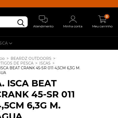
0
Atendimento
Minha conta
Meu carrinho
ESCA
cio
>
BEARDZ OUTDOORS
>
TIGOS DE PESCA
>
ISCAS
>
 ISCA BEAT CRANK 45-SR 011 4,5CM 6,3G M.
GUA
A. ISCA BEAT
CRANK 45-SR 011
4,5CM 6,3G M.
ÁGUA