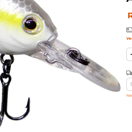
Ve
Fr
Ent
Nã