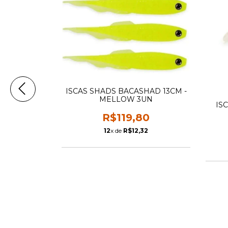
ISCAS SHADS BACASHAD 13CM -
MELLOW 3UN
IS
AD 12CM -
N
R$119,80
80
12
x de
R$12,32
76