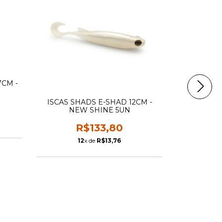
7CM -
ISCAS SHADS E-SHAD 12CM -
NEW SHINE 5UN
R$133,80
ISCAS SHA
12
x de
R$13,76
NE
1