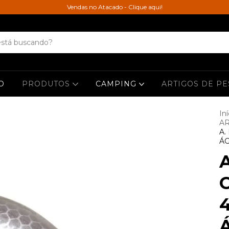
Vendas no Atacado - Clique aqui!
O
PRODUTOS
CAMPING
ARTIGOS DE P
Iní
AR
A.
Á