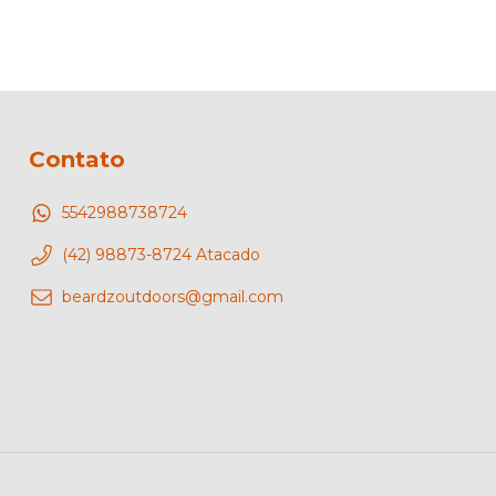
Contato
5542988738724
(42) 98873-8724 Atacado
beardzoutdoors@gmail.com