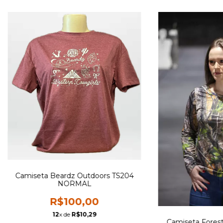
Camiseta Beardz Outdoors TS204
NORMAL
R$100,00
12
x de
R$10,29
Camiseta Fores