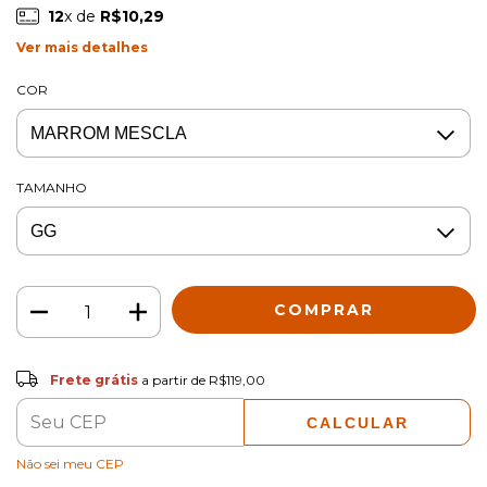
12
x de
R$10,29
Ver mais detalhes
COR
TAMANHO
Frete grátis
R$119,00
Frete grátis
a partir de
R$119,00
CALCULAR
ALTERAR CEP
Entregas para o CEP:
Não sei meu CEP