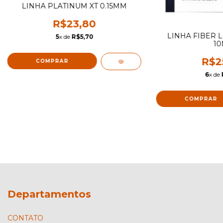
LINHA PLATINUM XT 0.15MM
R$23,80
LINHA FIBER 
5
x de
R$5,70
10
R$2
6
x de
Departamentos
CONTATO